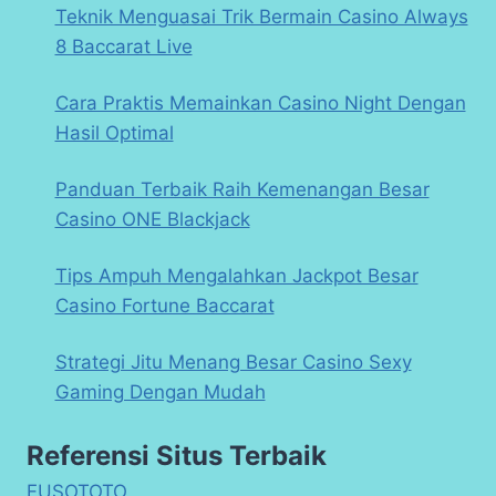
Teknik Menguasai Trik Bermain Casino Always
8 Baccarat Live
Cara Praktis Memainkan Casino Night Dengan
Hasil Optimal
Panduan Terbaik Raih Kemenangan Besar
Casino ONE Blackjack
Tips Ampuh Mengalahkan Jackpot Besar
Casino Fortune Baccarat
Strategi Jitu Menang Besar Casino Sexy
Gaming Dengan Mudah
Referensi Situs Terbaik
FUSOTOTO