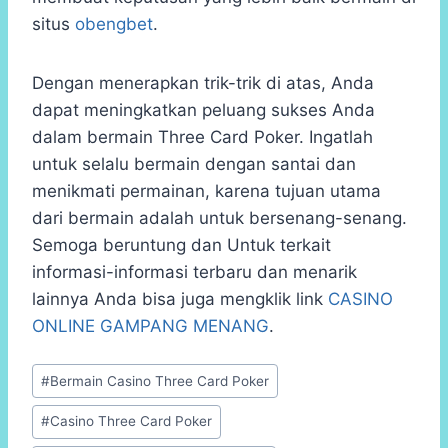
situs
obengbet
.
Dengan menerapkan trik-trik di atas, Anda
dapat meningkatkan peluang sukses Anda
dalam bermain Three Card Poker. Ingatlah
untuk selalu bermain dengan santai dan
menikmati permainan, karena tujuan utama
dari bermain adalah untuk bersenang-senang.
Semoga beruntung dan Untuk terkait
informasi-informasi terbaru dan menarik
lainnya Anda bisa juga mengklik link
CASINO
ONLINE GAMPANG MENANG
.
Post
#
Bermain Casino Three Card Poker
Tags:
#
Casino Three Card Poker