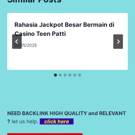
Rahasia Jackpot Besar Bermain di
Casino Teen Patti
02/15/2025
NEED BACKLINK HIGH QUALITY and RELEVANT
?
let us help.
click here