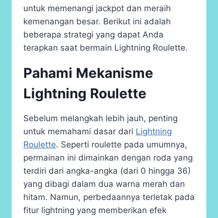
untuk memenangi jackpot dan meraih
kemenangan besar. Berikut ini adalah
beberapa strategi yang dapat Anda
terapkan saat bermain Lightning Roulette.
Pahami Mekanisme
Lightning Roulette
Sebelum melangkah lebih jauh, penting
untuk memahami dasar dari
Lightning
Roulette
. Seperti roulette pada umumnya,
permainan ini dimainkan dengan roda yang
terdiri dari angka-angka (dari 0 hingga 36)
yang dibagi dalam dua warna merah dan
hitam. Namun, perbedaannya terletak pada
fitur lightning yang memberikan efek