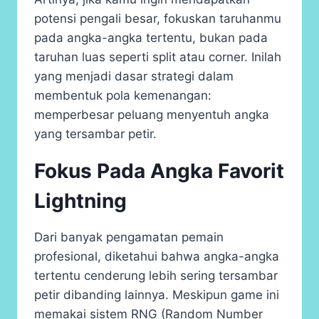
potensi pengali besar, fokuskan taruhanmu
pada angka-angka tertentu, bukan pada
taruhan luas seperti split atau corner. Inilah
yang menjadi dasar strategi dalam
membentuk pola kemenangan:
memperbesar peluang menyentuh angka
yang tersambar petir.
Fokus Pada Angka Favorit
Lightning
Dari banyak pengamatan pemain
profesional, diketahui bahwa angka-angka
tertentu cenderung lebih sering tersambar
petir dibanding lainnya. Meskipun game ini
memakai sistem RNG (Random Number