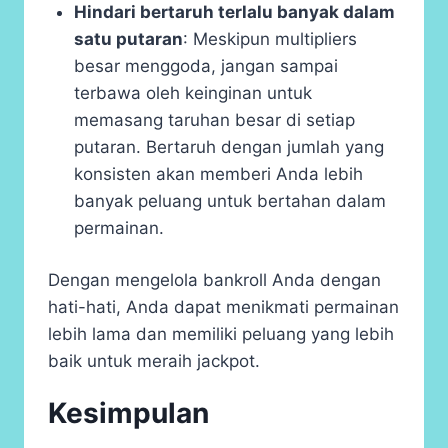
Hindari bertaruh terlalu banyak dalam
satu putaran
: Meskipun multipliers
besar menggoda, jangan sampai
terbawa oleh keinginan untuk
memasang taruhan besar di setiap
putaran. Bertaruh dengan jumlah yang
konsisten akan memberi Anda lebih
banyak peluang untuk bertahan dalam
permainan.
Dengan mengelola bankroll Anda dengan
hati-hati, Anda dapat menikmati permainan
lebih lama dan memiliki peluang yang lebih
baik untuk meraih jackpot.
Kesimpulan