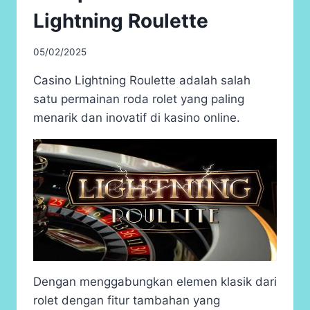
Lightning Roulette
05/02/2025
Casino Lightning Roulette adalah salah
satu permainan roda rolet yang paling
menarik dan inovatif di kasino online.
Dengan menggabungkan elemen klasik dari
rolet dengan fitur tambahan yang