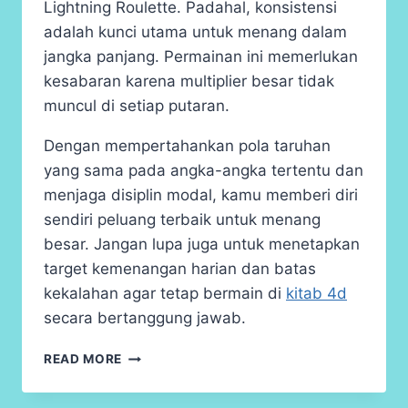
Lightning Roulette. Padahal, konsistensi
adalah kunci utama untuk menang dalam
jangka panjang. Permainan ini memerlukan
kesabaran karena multiplier besar tidak
muncul di setiap putaran.
Dengan mempertahankan pola taruhan
yang sama pada angka-angka tertentu dan
menjaga disiplin modal, kamu memberi diri
sendiri peluang terbaik untuk menang
besar. Jangan lupa juga untuk menetapkan
target kemenangan harian dan batas
kekalahan agar tetap bermain di
kitab 4d
secara bertanggung jawab.
BOCORAN
READ MORE
POLA
MENANG