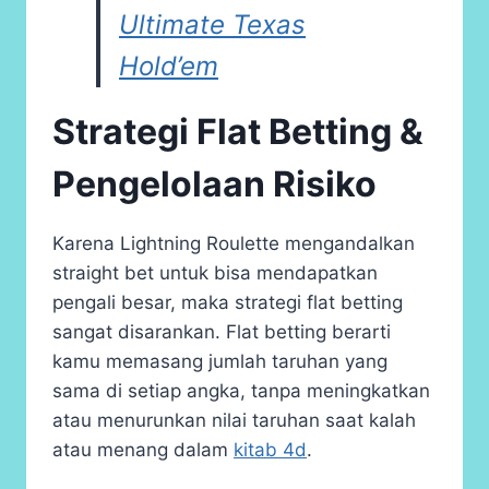
Ultimate Texas
Hold’em
Strategi Flat Betting &
Pengelolaan Risiko
Karena Lightning Roulette mengandalkan
straight bet untuk bisa mendapatkan
pengali besar, maka strategi flat betting
sangat disarankan. Flat betting berarti
kamu memasang jumlah taruhan yang
sama di setiap angka, tanpa meningkatkan
atau menurunkan nilai taruhan saat kalah
atau menang dalam
kitab 4d
.