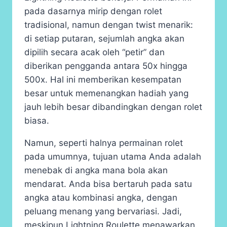
pada dasarnya mirip dengan rolet
tradisional, namun dengan twist menarik:
di setiap putaran, sejumlah angka akan
dipilih secara acak oleh “petir” dan
diberikan pengganda antara 50x hingga
500x. Hal ini memberikan kesempatan
besar untuk memenangkan hadiah yang
jauh lebih besar dibandingkan dengan rolet
biasa.
Namun, seperti halnya permainan rolet
pada umumnya, tujuan utama Anda adalah
menebak di angka mana bola akan
mendarat. Anda bisa bertaruh pada satu
angka atau kombinasi angka, dengan
peluang menang yang bervariasi. Jadi,
meskipun Lightning Roulette menawarkan