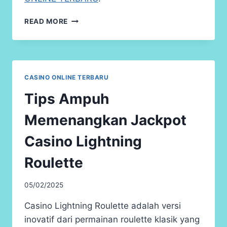
CARA
READ MORE
MENDAPATKAN
JACKPOT
DI
CASINO
LIGHTNING
CASINO ONLINE TERBARU
ROULETTE
Tips Ampuh
Memenangkan Jackpot
Casino Lightning
Roulette
05/02/2025
Casino Lightning Roulette adalah versi
inovatif dari permainan roulette klasik yang