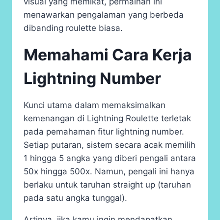
visual yang memikat, permainan ini
menawarkan pengalaman yang berbeda
dibanding roulette biasa.
Memahami Cara Kerja
Lightning Number
Kunci utama dalam memaksimalkan
kemenangan di Lightning Roulette terletak
pada pemahaman fitur lightning number.
Setiap putaran, sistem secara acak memilih
1 hingga 5 angka yang diberi pengali antara
50x hingga 500x. Namun, pengali ini hanya
berlaku untuk taruhan straight up (taruhan
pada satu angka tunggal).
Artinya, jika kamu ingin mendapatkan