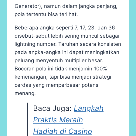
Generator), namun dalam jangka panjang,
pola tertentu bisa terlihat.
Beberapa angka seperti 7, 17, 23, dan 36
disebut-sebut lebih sering muncul sebagai
lightning number. Taruhan secara konsisten
pada angka-angka ini dapat meningkatkan
peluang menyentuh multiplier besar.
Bocoran pola ini tidak menjamin 100%
kemenangan, tapi bisa menjadi strategi
cerdas yang memperbesar potensi
menang.
Baca Juga:
Langkah
Praktis Meraih
Hadiah di Casino