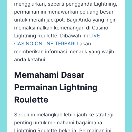
menggiurkan, seperti pengganda Lightning,
permainan ini menawarkan peluang besar
untuk meraih jackpot. Bagi Anda yang ingin
memaksimalkan kemenangan di Casino
Lightning Roulette. Dibawah ini
LIVE
CASINO ONLINE TERBARU
akan
memberikan informasi menarik yang wajib
anda ketahui.
Memahami Dasar
Permainan Lightning
Roulette
Sebelum melangkah lebih jauh ke strategi,
penting untuk memahami bagaimana
Lightning Roulette bekerja. Permainan ini