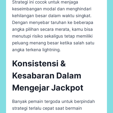
Strategi ini cocok untuk menjaga
keseimbangan modal dan menghindari
kehilangan besar dalam waktu singkat.
Dengan menyebar taruhan ke beberapa
angka pilihan secara merata, kamu bisa
menutupi risiko sekaligus tetap memiliki
peluang menang besar ketika salah satu
angka terkena lightning.
Konsistensi &
Kesabaran Dalam
Mengejar Jackpot
Banyak pemain tergoda untuk berpindah
strategi terlalu cepat saat bermain