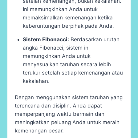
setelah kemenangan, bukan kekalahan.
Ini memungkinkan Anda untuk
memaksimalkan kemenangan ketika
keberuntungan berpihak pada Anda.
Sistem Fibonacci
: Berdasarkan urutan
angka Fibonacci, sistem ini
memungkinkan Anda untuk
menyesuaikan taruhan secara lebih
terukur setelah setiap kemenangan atau
kekalahan.
Dengan menggunakan sistem taruhan yang
terencana dan disiplin. Anda dapat
memperpanjang waktu bermain dan
meningkatkan peluang Anda untuk meraih
kemenangan besar.