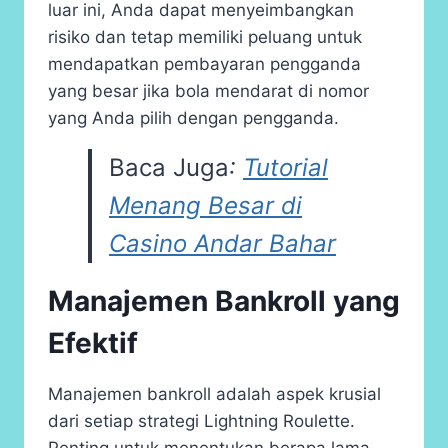
luar ini, Anda dapat menyeimbangkan
risiko dan tetap memiliki peluang untuk
mendapatkan pembayaran pengganda
yang besar jika bola mendarat di nomor
yang Anda pilih dengan pengganda.
Baca Juga
:
Tutorial
Menang Besar di
Casino Andar Bahar
Manajemen Bankroll yang
Efektif
Manajemen bankroll adalah aspek krusial
dari setiap strategi Lightning Roulette.
Penting untuk menentukan berapa lama