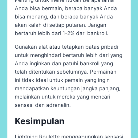
Anda bisa bermain, berapa banyak Anda
bisa menang, dan berapa banyak Anda
akan kalah di setiap putaran. Jangan
bertaruh lebih dari 1-2% dari bankroll.
Gunakan alat atau tetapkan batas pribadi
untuk menghindari bertaruh lebih dari yang
Anda inginkan dan patuhi bankroll yang
telah ditentukan sebelumnya. Permainan
ini tidak ideal untuk pemain yang ingin
mendapatkan keuntungan jangka panjang,
melainkan untuk mereka yang mencari
sensasi dan adrenalin.
Kesimpulan
Lightning Roulette menggabungkan sensasi