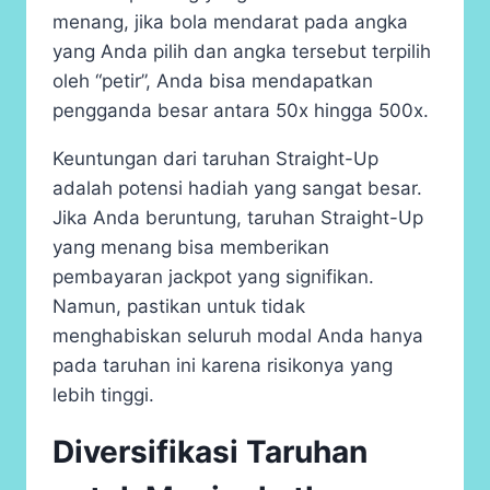
menang, jika bola mendarat pada angka
yang Anda pilih dan angka tersebut terpilih
oleh “petir”, Anda bisa mendapatkan
pengganda besar antara 50x hingga 500x.
Keuntungan dari taruhan Straight-Up
adalah potensi hadiah yang sangat besar.
Jika Anda beruntung, taruhan Straight-Up
yang menang bisa memberikan
pembayaran jackpot yang signifikan.
Namun, pastikan untuk tidak
menghabiskan seluruh modal Anda hanya
pada taruhan ini karena risikonya yang
lebih tinggi.
Diversifikasi Taruhan