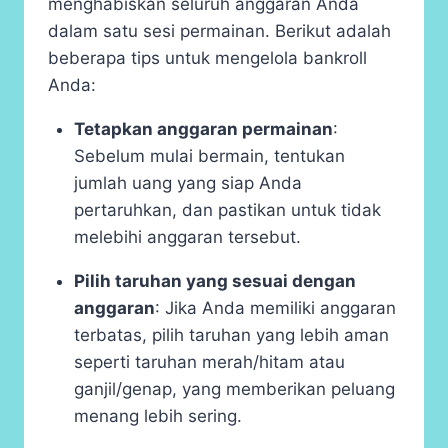
menghabiskan seluruh anggaran Anda
dalam satu sesi permainan. Berikut adalah
beberapa tips untuk mengelola bankroll
Anda:
Tetapkan anggaran permainan
:
Sebelum mulai bermain, tentukan
jumlah uang yang siap Anda
pertaruhkan, dan pastikan untuk tidak
melebihi anggaran tersebut.
Pilih taruhan yang sesuai dengan
anggaran
: Jika Anda memiliki anggaran
terbatas, pilih taruhan yang lebih aman
seperti taruhan merah/hitam atau
ganjil/genap, yang memberikan peluang
menang lebih sering.