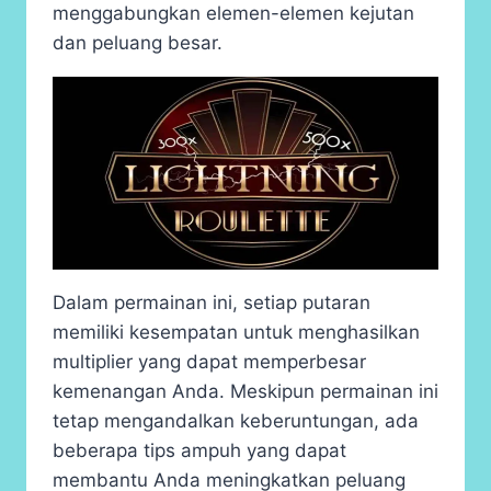
menggabungkan elemen-elemen kejutan
dan peluang besar.
Dalam permainan ini, setiap putaran
memiliki kesempatan untuk menghasilkan
multiplier yang dapat memperbesar
kemenangan Anda. Meskipun permainan ini
tetap mengandalkan keberuntungan, ada
beberapa tips ampuh yang dapat
membantu Anda meningkatkan peluang