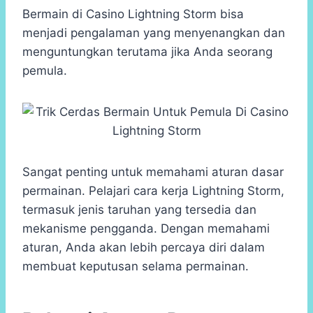
a
c
s
l
y
n
Bermain di Casino Lightning Storm bisa
t
e
s
e
p
e
menjadi pengalaman yang menyenangkan dan
s
b
e
g
e
menguntungkan terutama jika Anda seorang
A
o
n
r
pemula.
p
o
g
a
p
k
e
m
r
Sangat penting untuk memahami aturan dasar
permainan. Pelajari cara kerja Lightning Storm,
termasuk jenis taruhan yang tersedia dan
mekanisme pengganda. Dengan memahami
aturan, Anda akan lebih percaya diri dalam
membuat keputusan selama permainan.