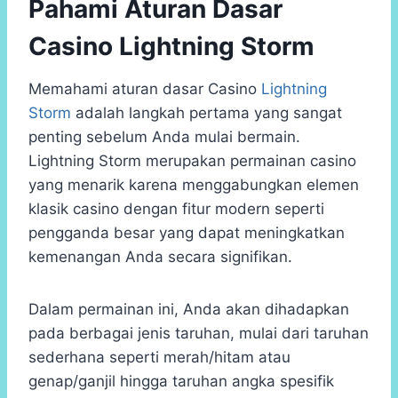
Pahami Aturan Dasar
Casino Lightning Storm
Memahami aturan dasar Casino
Lightning
Storm
adalah langkah pertama yang sangat
penting sebelum Anda mulai bermain.
Lightning Storm merupakan permainan casino
yang menarik karena menggabungkan elemen
klasik casino dengan fitur modern seperti
pengganda besar yang dapat meningkatkan
kemenangan Anda secara signifikan.
Dalam permainan ini, Anda akan dihadapkan
pada berbagai jenis taruhan, mulai dari taruhan
sederhana seperti merah/hitam atau
genap/ganjil hingga taruhan angka spesifik