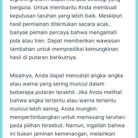
berguna. Untuk membantu Anda membuat
keputusan taruhan yang lebih baik. Meskipun
hasil permainan ditentukan secara acak,
banyak pemain percaya bahwa mengamati
pola atau tren. Dapat memberikan wawasan
tambahan untuk memprediksi kemungkinan
hasil di putaran berikutnya.
Misalnya, Anda dapat mencatat angka-angka
atau warna yang sering muncul dalam
beberapa putaran terakhir. Jika Anda melihat
bahwa angka tertentu atau warna tertentu
muncul lebih sering, Anda mungkin
mempertimbangkan untuk memasang taruhan
pada pilihan tersebut. Namun, ingatlah bahwa
ini bukan jaminan kemenangan, melainkan