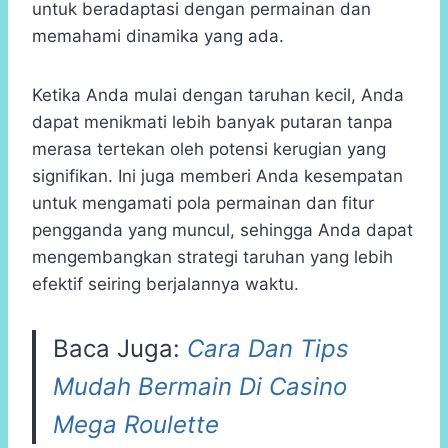
untuk beradaptasi dengan permainan dan
memahami dinamika yang ada.
Ketika Anda mulai dengan taruhan kecil, Anda
dapat menikmati lebih banyak putaran tanpa
merasa tertekan oleh potensi kerugian yang
signifikan. Ini juga memberi Anda kesempatan
untuk mengamati pola permainan dan fitur
pengganda yang muncul, sehingga Anda dapat
mengembangkan strategi taruhan yang lebih
efektif seiring berjalannya waktu.
Baca Juga:
Cara Dan Tips
Mudah Bermain Di Casino
Mega Roulette