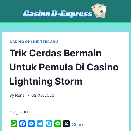
Skip
to
content
CASINO ONLINE TERBARU
Trik Cerdas Bermain
Untuk Pemula Di Casino
Lightning Storm
By
Rensi
02/03/2025
bagikan
W
F
M
T
S
L
X
Share
h
a
e
e
k
i