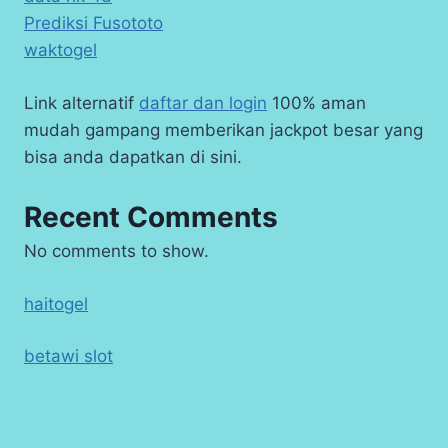
Prediksi Fusototo
waktogel
Link alternatif
daftar dan login
100% aman
mudah gampang memberikan jackpot besar yang
bisa anda dapatkan di sini.
Recent Comments
No comments to show.
haitogel
betawi slot