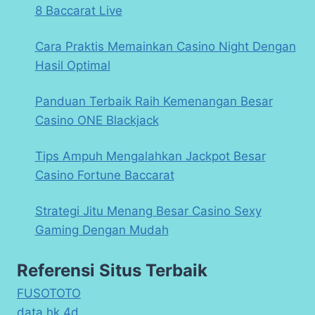
8 Baccarat Live
Cara Praktis Memainkan Casino Night Dengan
Hasil Optimal
Panduan Terbaik Raih Kemenangan Besar
Casino ONE Blackjack
Tips Ampuh Mengalahkan Jackpot Besar
Casino Fortune Baccarat
Strategi Jitu Menang Besar Casino Sexy
Gaming Dengan Mudah
Referensi Situs Terbaik
FUSOTOTO
data hk 4d