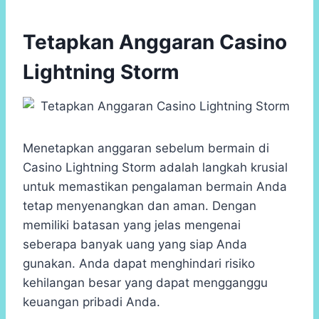
Tetapkan Anggaran Casino
Lightning Storm
Menetapkan anggaran sebelum bermain di
Casino Lightning Storm adalah langkah krusial
untuk memastikan pengalaman bermain Anda
tetap menyenangkan dan aman. Dengan
memiliki batasan yang jelas mengenai
seberapa banyak uang yang siap Anda
gunakan. Anda dapat menghindari risiko
kehilangan besar yang dapat mengganggu
keuangan pribadi Anda.