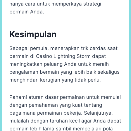
hanya cara untuk memperkaya strategi
bermain Anda.
Kesimpulan
Sebagai pemula, menerapkan trik cerdas saat
bermain di Casino Lightning Storm dapat
meningkatkan peluang Anda untuk meraih
pengalaman bermain yang lebih baik sekaligus
menghindari kerugian yang tidak perlu.
Pahami aturan dasar permainan untuk memulai
dengan pemahaman yang kuat tentang
bagaimana permainan bekerja. Selanjutnya,
mulailah dengan taruhan kecil agar Anda dapat
bermain lebih lama sambil mempelajari pola