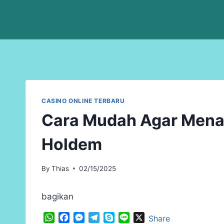
Skip
to
content
CASINO ONLINE TERBARU
Cara Mudah Agar Mena
Holdem
By
Thias
02/15/2025
bagikan
W
F
M
T
S
L
X
Share