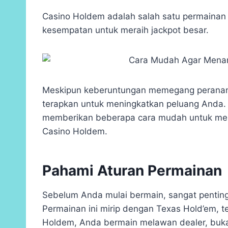
h
a
e
e
k
i
a
c
s
l
y
n
Casino Holdem adalah salah satu permainan 
t
e
s
e
p
e
kesempatan untuk meraih jackpot besar.
s
b
e
g
e
A
o
n
r
p
o
g
a
p
k
e
m
r
Meskipun keberuntungan memegang peranan 
terapkan untuk meningkatkan peluang Anda.
memberikan beberapa cara mudah untuk me
Casino Holdem.
Pahami Aturan Permainan
Sebelum Anda mulai bermain, sangat pentin
Permainan ini mirip dengan Texas Hold’em, 
Holdem, Anda bermain melawan dealer, buka