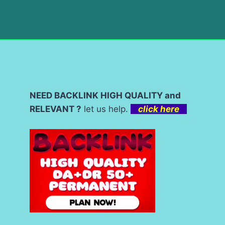
NEED BACKLINK HIGH QUALITY and
RELEVANT ?
let us help.
click here