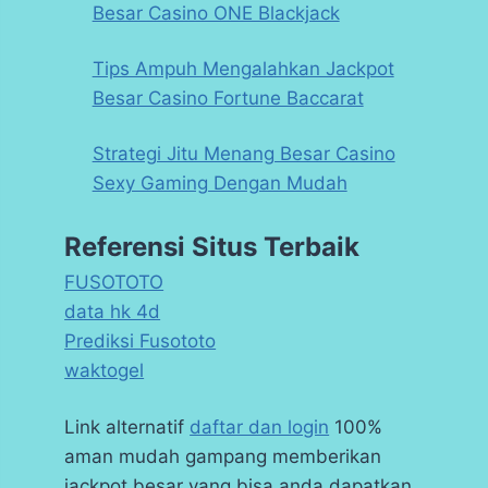
Besar Casino ONE Blackjack
Tips Ampuh Mengalahkan Jackpot
Besar Casino Fortune Baccarat
Strategi Jitu Menang Besar Casino
Sexy Gaming Dengan Mudah
Referensi Situs Terbaik
FUSOTOTO
data hk 4d
Prediksi Fusototo
waktogel
Link alternatif
daftar dan login
100%
aman mudah gampang memberikan
jackpot besar yang bisa anda dapatkan