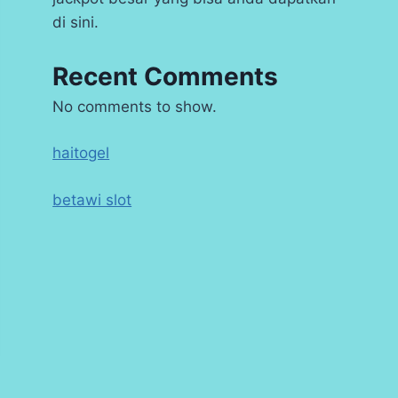
di sini.
Recent Comments
No comments to show.
haitogel
betawi slot