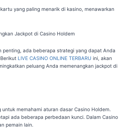
kartu yang paling menarik di kasino, menawarkan
penting, ada beberapa strategi yang dapat Anda
 Berikut
LIVE CASINO ONLINE TERBARU
ini, akan
ningkatkan peluang Anda memenangkan jackpot di
g untuk memahami aturan dasar Casino Holdem.
tetapi ada beberapa perbedaan kunci. Dalam Casino
n pemain lain.