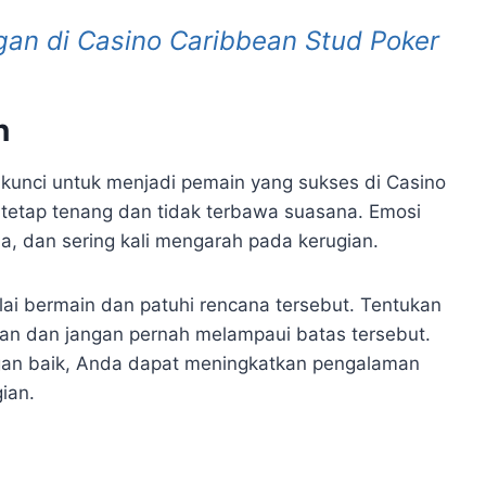
an di Casino Caribbean Stud Poker
n
kunci untuk menjadi pemain yang sukses di Casino
 tetap tenang dan tidak terbawa suasana. Emosi
, dan sering kali mengarah pada kerugian.
i bermain dan patuhi rencana tersebut. Tentukan
n dan jangan pernah melampaui batas tersebut.
an baik, Anda dapat meningkatkan pengalaman
ian.