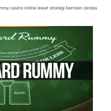
mmy casino online lewat strategi bermain cerdas