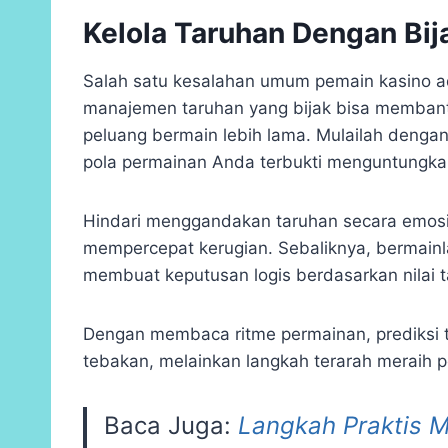
Kelola Taruhan Dengan Bij
Salah satu kesalahan umum pemain kasino ad
manajemen taruhan yang bijak bisa memban
peluang bermain lebih lama. Mulailah dengan 
pola permainan Anda terbukti menguntungka
Hindari menggandakan taruhan secara emosion
mempercepat kerugian. Sebaliknya, bermainl
membuat keputusan logis berdasarkan nilai 
Dengan membaca ritme permainan, prediksi t
tebakan, melainkan langkah terarah meraih 
Baca Juga:
Langkah Praktis M