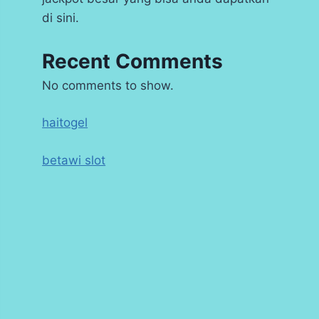
di sini.
Recent Comments
No comments to show.
haitogel
betawi slot