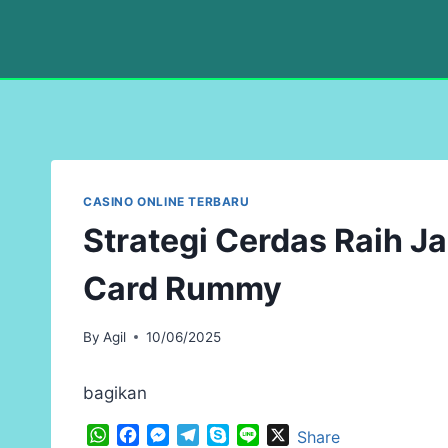
Skip
to
content
CASINO ONLINE TERBARU
Strategi Cerdas Raih J
Card Rummy
By
Agil
10/06/2025
bagikan
W
F
M
T
S
L
X
Share