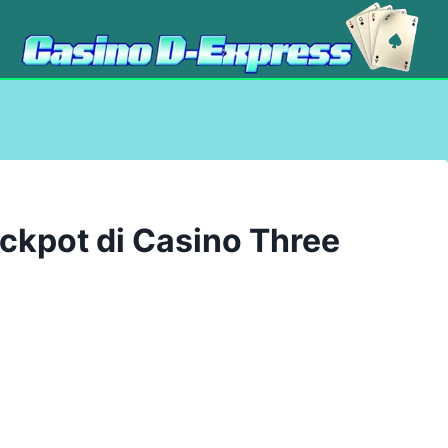
ackpot di Casino Three