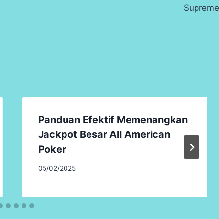
Supreme
Panduan Efektif Memenangkan
Jackpot Besar All American
Poker
05/02/2025