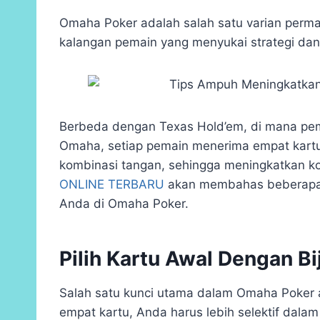
h
a
e
e
k
i
a
c
s
l
y
n
Omaha Poker adalah salah satu varian perma
t
e
s
e
p
e
kalangan pemain yang menyukai strategi dan
s
b
e
g
e
A
o
n
r
p
o
g
a
p
k
e
m
r
Berbeda dengan Texas Hold’em, di mana pem
Omaha, setiap pemain menerima empat kartu
kombinasi tangan, sehingga meningkatkan ko
ONLINE TERBARU
akan membahas beberapa 
Anda di Omaha Poker.
Pilih Kartu Awal Dengan Bi
Salah satu kunci utama dalam Omaha Poker a
empat kartu, Anda harus lebih selektif dala