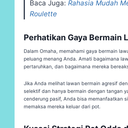
Baca Juga:
Rahasia Mudah Me
Roulette
Perhatikan Gaya Bermain 
Dalam Omaha, memahami gaya bermain lawan
peluang menang Anda. Amati bagaimana law
pertaruhkan, dan bagaimana mereka bereaks
Jika Anda melihat lawan bermain agresif de
selektif dan hanya bermain dengan tangan ya
cenderung pasif, Anda bisa memanfaatkan sit
memaksa mereka keluar dari pot.