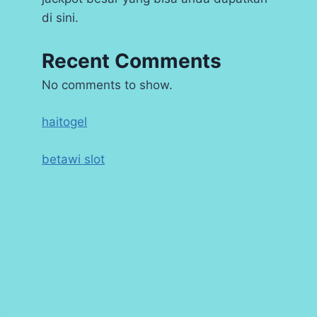
di sini.
Recent Comments
No comments to show.
haitogel
betawi slot