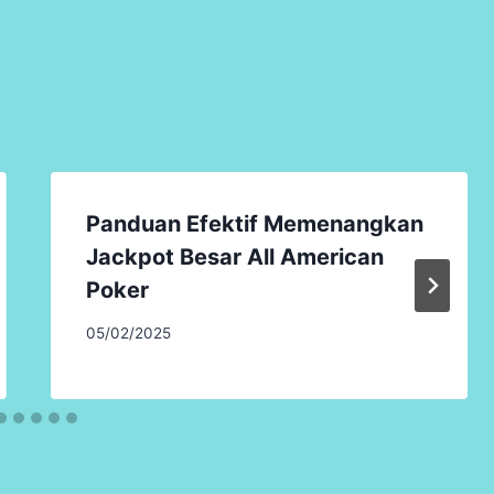
Panduan Efektif Memenangkan
Jackpot Besar All American
Poker
05/02/2025