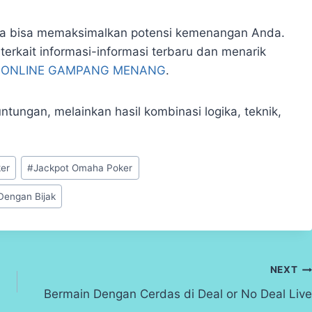
a bisa memaksimalkan potensi kemenangan Anda.
erkait informasi-informasi terbaru dan menarik
 ONLINE GAMPANG MENANG
.
tungan, melainkan hasil kombinasi logika, teknik,
er
#
Jackpot Omaha Poker
 Dengan Bijak
NEXT
Bermain Dengan Cerdas di Deal or No Deal Live