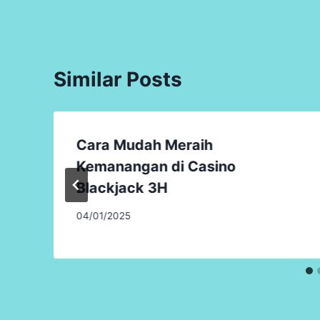
Similar Posts
Cara Mudah Meraih
Kemanangan di Casino
Blackjack 3H
04/01/2025