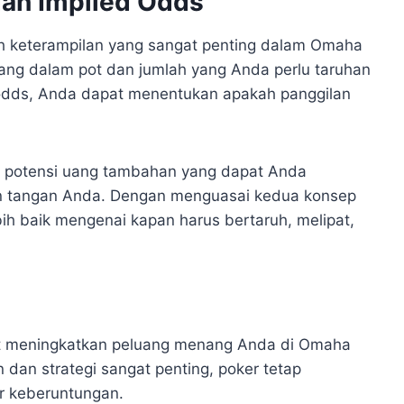
dan Implied Odds
h keterampilan yang sangat penting dalam Omaha
uang dalam pot dan jumlah yang Anda perlu taruhan
odds, Anda dapat menentukan apakah panggilan
an potensi uang tambahan yang dapat Anda
an tangan Anda. Dengan menguasai kedua konsep
ih baik mengenai kapan harus bertaruh, melipat,
at meningkatkan peluang menang Anda di Omaha
 dan strategi sangat penting, poker tetap
r keberuntungan.