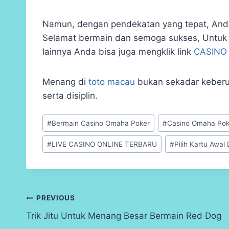
Namun, dengan pendekatan yang tepat, And
Selamat bermain dan semoga sukses, Untuk t
lainnya Anda bisa juga mengklik link
CASINO
Menang di
toto macau
bukan sekadar keberun
serta disiplin.
Post
#
Bermain Casino Omaha Poker
#
Casino Omaha Pok
Tags:
#
LIVE CASINO ONLINE TERBARU
#
Pilih Kartu Awal
Post
PREVIOUS
Trik Jitu Untuk Menang Besar Bermain Red Dog
navigation