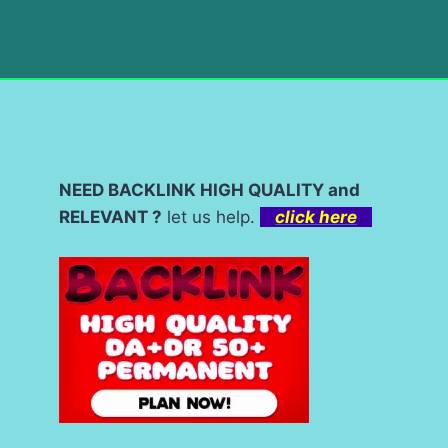
NEED BACKLINK HIGH QUALITY and
RELEVANT ?
let us help.
click here