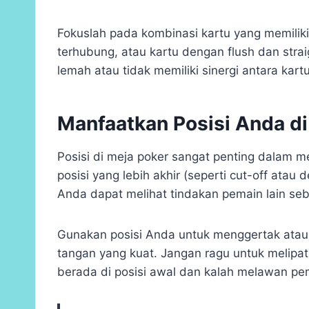
Fokuslah pada kombinasi kartu yang memiliki 
terhubung, atau kartu dengan flush dan stra
lemah atau tidak memiliki sinergi antara kart
Manfaatkan Posisi Anda di
Posisi di meja poker sangat penting dalam 
posisi yang lebih akhir (seperti cut-off ata
Anda dapat melihat tindakan pemain lain s
Gunakan posisi Anda untuk menggertak atau 
tangan yang kuat. Jangan ragu untuk melipa
berada di posisi awal dan kalah melawan pe