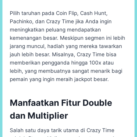
Pilih taruhan pada Coin Flip, Cash Hunt,
Pachinko, dan Crazy Time jika Anda ingin
meningkatkan peluang mendapatkan
kemenangan besar. Meskipun segmen ini lebih
jarang muncul, hadiah yang mereka tawarkan
jauh lebih besar. Misalnya, Crazy Time bisa
memberikan pengganda hingga 100x atau
lebih, yang membuatnya sangat menarik bagi
pemain yang ingin meraih jackpot besar.
Manfaatkan Fitur Double
dan Multiplier
Salah satu daya tarik utama di Crazy Time