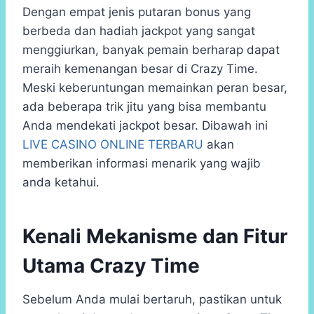
Dengan empat jenis putaran bonus yang
berbeda dan hadiah jackpot yang sangat
menggiurkan, banyak pemain berharap dapat
meraih kemenangan besar di Crazy Time.
Meski keberuntungan memainkan peran besar,
ada beberapa trik jitu yang bisa membantu
Anda mendekati jackpot besar. Dibawah ini
LIVE CASINO ONLINE TERBARU
akan
memberikan informasi menarik yang wajib
anda ketahui.
Kenali Mekanisme dan Fitur
Utama Crazy Time
Sebelum Anda mulai bertaruh, pastikan untuk