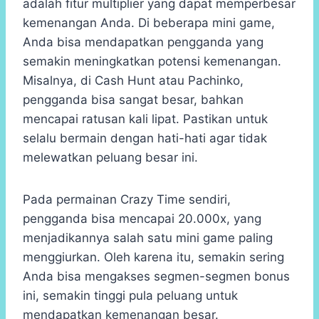
adalah fitur multiplier yang dapat memperbesar
kemenangan Anda. Di beberapa mini game,
Anda bisa mendapatkan pengganda yang
semakin meningkatkan potensi kemenangan.
Misalnya, di Cash Hunt atau Pachinko,
pengganda bisa sangat besar, bahkan
mencapai ratusan kali lipat. Pastikan untuk
selalu bermain dengan hati-hati agar tidak
melewatkan peluang besar ini.
Pada permainan Crazy Time sendiri,
pengganda bisa mencapai 20.000x, yang
menjadikannya salah satu mini game paling
menggiurkan. Oleh karena itu, semakin sering
Anda bisa mengakses segmen-segmen bonus
ini, semakin tinggi pula peluang untuk
mendapatkan kemenangan besar.