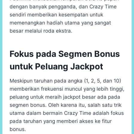
dengan banyak pengganda, dan Crazy Time
sendiri memberikan kesempatan untuk
memenangkan hadiah utama yang sangat
besar melalui roda ekstra.
Fokus pada Segmen Bonus
untuk Peluang Jackpot
Meskipun taruhan pada angka (1, 2, 5, dan 10)
memberikan frekuensi muncul yang lebih tinggi,
peluang untuk meraih jackpot besar ada pada
segmen bonus. Oleh karena itu, salah satu trik
utama dalam bermain Crazy Time adalah fokus
pada taruhan yang memberi akses ke fitur
bonus.