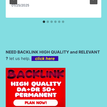
01/25/2025
NEED BACKLINK HIGH QUALITY and RELEVANT
?
let us help.
click here