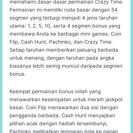
memahami dasar-dasar permainan Crazy Time.
Permainan ini memiliki roda besar dengan 54
segmen yang terbagi menjadi 4 jenis taruhan
utama: 1, 2, 5, 10, serta 4 segmen bonus yang
membawa Anda ke berbagai mini games: Coin
Flip, Cash Hunt, Pachinko, dan Crazy Time.
Setiap taruhan memberikan peluang berbeda
untuk menang, dengan taruhan pada angka
biasanya lebih sering muncul daripada segmen
bonus.
Keempat permainan bonus inilah yang
menawarkan kesempatan untuk meraih jackpot
besar. Coin Flip menawarkan dua sisi dengan
pengganda berbeda, Cash Hunt menyajikan
pilihan acak dengan hadiah tersembunyi,
Pachinko melibatkan lemparan bola ke papan